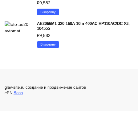
₽
9,582
В корзину
АЕ2066М1-320-160А-10Iн-400AC-НР110AC/DC-У3,
104555
₽
9,582
В корзину
glav-site.ru создание и продвижение сайтов
ePN
Bono