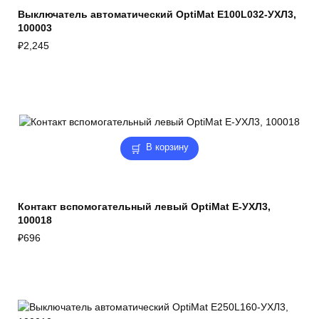
Выключатель автоматический OptiMat E100L032-УХЛ3,
100003
₽
2,245
В корзину
Контакт вспомогательный левый OptiMat E-УХЛ3,
100018
₽
696