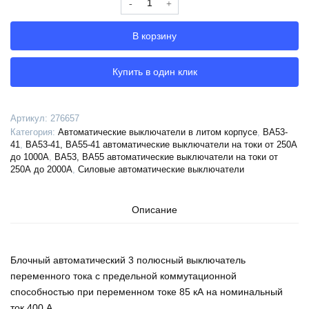
Выключатель
автоматический
В корзину
ВА53-
41-
334630-
Купить в один клик
400А-690AC-
ПЭ230AC-
УХЛ3-
Артикул:
276657
КЭАЗ,
Категория:
Автоматические выключатели в литом корпусе
,
ВА53-
276657
41
,
ВА53-41, ВА55-41 автоматические выключатели на токи от 250А
до 1000А
,
ВА53, ВА55 автоматические выключатели на токи от
250А до 2000А
,
Силовые автоматические выключатели
Описание
Блочный автоматический 3 полюсный выключатель
переменного тока с предельной коммутационной
способностью при переменном токе 85 кА на номинальный
ток 400 А .